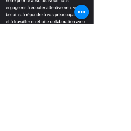
notre priorité absolue. Nous nous
engageons à écouter attentivement vos
besoins, à répondre à vos préoccupations
et à travailler en étroite collaboration avec
vous à chaque étape du projet pour nous
assurer que vos attentes sont pleinement
satisfaites.
Qualité et durabilité
Nous sommes fiers de notre engagement
envers la qualité et la durabilité de nos
travaux. Nous utilisons uniquement des
matériaux de première qualité et des
techniques de pointe pour garantir des
résultats durables qui résistent aux rigueurs
de l’utilisation municipale.